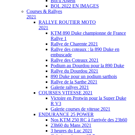
Bol d'Argent
BOL 2022 EN IMAGES
Courses & Rallyes
2021
RALLYE ROUTIER MOTO
2021
KTM 890 Duke championne de France
Rallye 1
Rallye de Charente 2021
Rallye des coteaux : la 890 Duke en
embuscade
Rallye des Coteaux 2021
Podium au Dourdou pour la 890 Duke
Rallye du Dourdou 2021
890 Duke pour un podium sarthois
Rallye de la Sarthe 2021
Galerie rallyes 2021
COURSES VITESSE 2021
Victoire en Protwin pour la Super Duke
R V3
Galerie courses de vitesse 2021
ENDURANCE 25 POWER
Nos KTM 250 RC à l'arrivée des 23h60
23h60 du Mans 2021
3 heures du Luc 2021