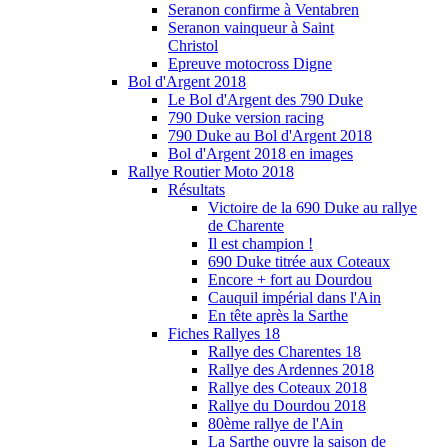
Seranon confirme à Ventabren
Seranon vainqueur à Saint
Christol
Epreuve motocross Digne
Bol d'Argent 2018
Le Bol d'Argent des 790 Duke
790 Duke version racing
790 Duke au Bol d'Argent 2018
Bol d'Argent 2018 en images
Rallye Routier Moto 2018
Résultats
Victoire de la 690 Duke au rallye
de Charente
Il est champion !
690 Duke titrée aux Coteaux
Encore + fort au Dourdou
Cauquil impérial dans l'Ain
En tête après la Sarthe
Fiches Rallyes 18
Rallye des Charentes 18
Rallye des Ardennes 2018
Rallye des Coteaux 2018
Rallye du Dourdou 2018
80ème rallye de l'Ain
La Sarthe ouvre la saison de