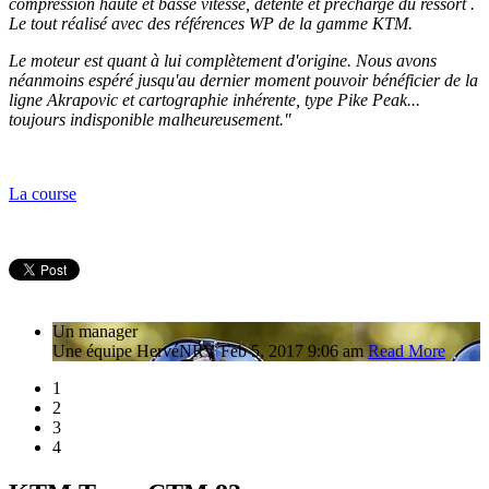
compression haute et basse vitesse, détente et précharge du ressort .
Le tout réalisé avec des références WP de la gamme KTM.
Le moteur est quant à lui complètement d'origine. Nous avons
néanmoins espéré jusqu'au dernier moment pouvoir bénéficier de la
ligne Akrapovic et cartographie inhérente, type Pike Peak...
toujours indisponible malheureusement."
La course
Un manager
Une équipe
Hervé
NRV
Feb 5, 2017 9:06 am
Read More
1
2
3
4