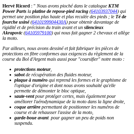
Hervé Ricord
: "
Nous avons pioché dans le catalogue
KTM
Power Parts
la
platine de repose-pied racing
(
64103937044
) qui
permet une position plus haute et plus reculée des pieds ; le
Té de
fourche usiné
(
6410199904430A
) pour obtenir davantage de
rigidité et de précision du train avant et un
silencieux
Akrapovic
(
64105979100
) qui nous fait gagner 2 chevaux et allège
la moto.
Par ailleurs, nous avons dessiné et fait fabriquer les pièces de
protections en fibre conformes aux exigences du règlement de la
course du Bol d'Argent mais aussi pour "coursifier" notre moto :
protections moteur
,
sabot
de récupération des fluides moteur,
plaque à numéro
qui reprend les formes et le graphisme de
l'optique d'origine et dont nous avons souhaité qu'elle
permette de démonter le bloc optique,
saute-vent
pour protéger certes, mais également pour
améliorer l'aérodynamique de la moto dans la ligne droite,
coque arrière
permettant de positionner les numéros de
course et de rehausser l'assise de la moto,
garde-boue avant
pour gagner un peu de poids
non
suspendu
.