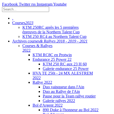
Facebook
Twitter
rss
Instagram
Youtube
.
Courses
2023
KTM 250RC après les 5 premières
épreuves de la Northern Talent Cup
KTM 250 RC4 au Northern Talent Cup
Archives courses
& Rallyes 2018 - 2019 - 2021
Courses & Rallyes
2022
KTM RC8C en Protwin
Endurance 25 Power 22
KTM 250 RC aux 23 H 60
Galerie endurance 25 Power
HVA TE 250i - 24 MX ALESTREM
2022
Rallye 2022
Duo vainqueur dans l'Ain
Duo au Rallye de l'Ain
Pause pour la Team rallye routier
Galerie rallyes 2022
Bol d'Argent 2022
890 Duke à l'honneur au Bol 2022