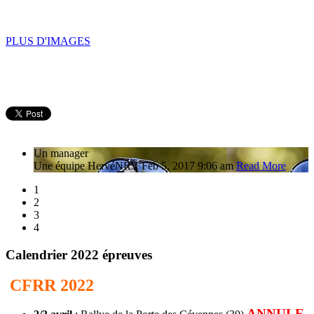
PLUS D'IMAGES
Un manager
Une équipe
Hervé
NRV
Feb 5, 2017 9:06 am
Read More
1
2
3
4
Calendrier 2022 épreuves
CFRR 2022
ANNULE