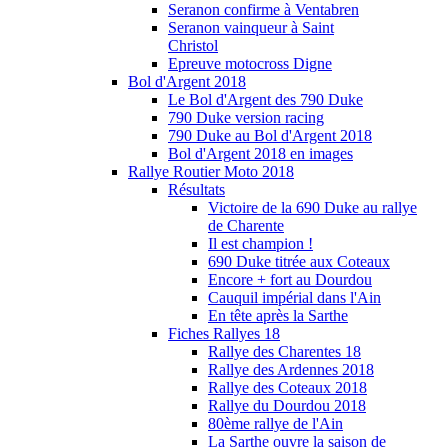
Seranon confirme à Ventabren
Seranon vainqueur à Saint
Christol
Epreuve motocross Digne
Bol d'Argent 2018
Le Bol d'Argent des 790 Duke
790 Duke version racing
790 Duke au Bol d'Argent 2018
Bol d'Argent 2018 en images
Rallye Routier Moto 2018
Résultats
Victoire de la 690 Duke au rallye
de Charente
Il est champion !
690 Duke titrée aux Coteaux
Encore + fort au Dourdou
Cauquil impérial dans l'Ain
En tête après la Sarthe
Fiches Rallyes 18
Rallye des Charentes 18
Rallye des Ardennes 2018
Rallye des Coteaux 2018
Rallye du Dourdou 2018
80ème rallye de l'Ain
La Sarthe ouvre la saison de