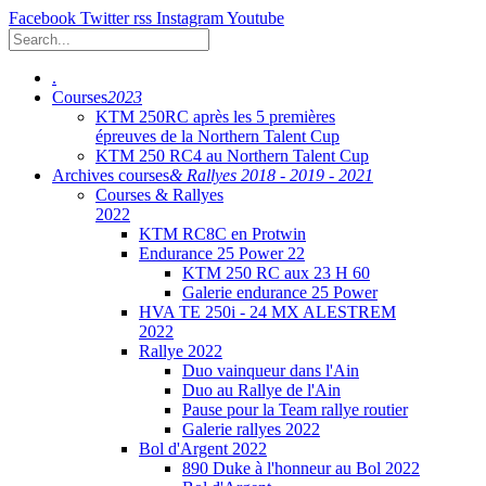
Facebook
Twitter
rss
Instagram
Youtube
.
Courses
2023
KTM 250RC après les 5 premières
épreuves de la Northern Talent Cup
KTM 250 RC4 au Northern Talent Cup
Archives courses
& Rallyes 2018 - 2019 - 2021
Courses & Rallyes
2022
KTM RC8C en Protwin
Endurance 25 Power 22
KTM 250 RC aux 23 H 60
Galerie endurance 25 Power
HVA TE 250i - 24 MX ALESTREM
2022
Rallye 2022
Duo vainqueur dans l'Ain
Duo au Rallye de l'Ain
Pause pour la Team rallye routier
Galerie rallyes 2022
Bol d'Argent 2022
890 Duke à l'honneur au Bol 2022