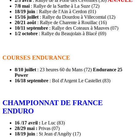
2/3 avril
: Rallye de la Porte des Cévennes (30)
7/8 mai
: Rallye de la Sarthe à La Suze (72)
18/19 juin
: Rallye de l'Ain à Cerdon (01)
15/16 juillet
: Rallye du Dourdou à Villecomtal (12)
20/21 août
: Rallye de Charente à Rouillac (16)
10/11 septembre
: Rallye des Coteaux à Mauves (07)
1/2 octobre
: Rallye du Beaujolais à Blacé (69)
COURSES ENDURANCE
8/10 juillet
: 23 heures 60 du Mans (72)
Endurance 25
Power
16/18 septembre
: Bol d'Argent Le Castellet (83)
CHAMPIONNAT DE FRANCE
ENDURO
16 /17 avril :
Le Luc (83)
28/29 mai :
Privas (07)
18/19 juin
: St Jean d'Angély (17)