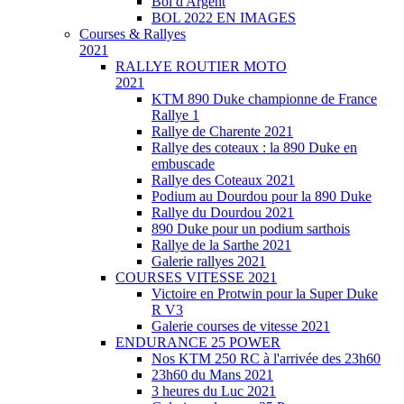
Bol d'Argent
BOL 2022 EN IMAGES
Courses & Rallyes
2021
RALLYE ROUTIER MOTO
2021
KTM 890 Duke championne de France
Rallye 1
Rallye de Charente 2021
Rallye des coteaux : la 890 Duke en
embuscade
Rallye des Coteaux 2021
Podium au Dourdou pour la 890 Duke
Rallye du Dourdou 2021
890 Duke pour un podium sarthois
Rallye de la Sarthe 2021
Galerie rallyes 2021
COURSES VITESSE 2021
Victoire en Protwin pour la Super Duke
R V3
Galerie courses de vitesse 2021
ENDURANCE 25 POWER
Nos KTM 250 RC à l'arrivée des 23h60
23h60 du Mans 2021
3 heures du Luc 2021