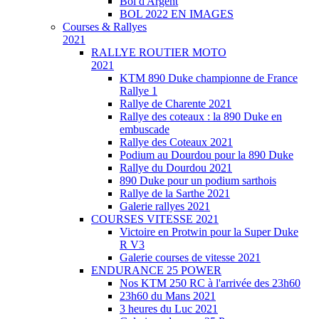
Bol d'Argent
BOL 2022 EN IMAGES
Courses & Rallyes
2021
RALLYE ROUTIER MOTO
2021
KTM 890 Duke championne de France
Rallye 1
Rallye de Charente 2021
Rallye des coteaux : la 890 Duke en
embuscade
Rallye des Coteaux 2021
Podium au Dourdou pour la 890 Duke
Rallye du Dourdou 2021
890 Duke pour un podium sarthois
Rallye de la Sarthe 2021
Galerie rallyes 2021
COURSES VITESSE 2021
Victoire en Protwin pour la Super Duke
R V3
Galerie courses de vitesse 2021
ENDURANCE 25 POWER
Nos KTM 250 RC à l'arrivée des 23h60
23h60 du Mans 2021
3 heures du Luc 2021