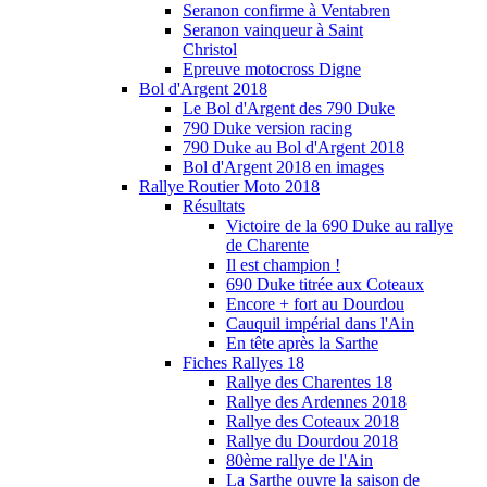
Seranon confirme à Ventabren
Seranon vainqueur à Saint
Christol
Epreuve motocross Digne
Bol d'Argent 2018
Le Bol d'Argent des 790 Duke
790 Duke version racing
790 Duke au Bol d'Argent 2018
Bol d'Argent 2018 en images
Rallye Routier Moto 2018
Résultats
Victoire de la 690 Duke au rallye
de Charente
Il est champion !
690 Duke titrée aux Coteaux
Encore + fort au Dourdou
Cauquil impérial dans l'Ain
En tête après la Sarthe
Fiches Rallyes 18
Rallye des Charentes 18
Rallye des Ardennes 2018
Rallye des Coteaux 2018
Rallye du Dourdou 2018
80ème rallye de l'Ain
La Sarthe ouvre la saison de