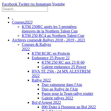
Facebook
Twitter
rss
Instagram
Youtube
.
Courses
2023
KTM 250RC après les 5 premières
épreuves de la Northern Talent Cup
KTM 250 RC4 au Northern Talent Cup
Archives courses
& Rallyes 2018 - 2019 - 2021
Courses & Rallyes
2022
KTM RC8C en Protwin
Endurance 25 Power 22
KTM 250 RC aux 23 H 60
Galerie endurance 25 Power
HVA TE 250i - 24 MX ALESTREM
2022
Rallye 2022
Duo vainqueur dans l'Ain
Duo au Rallye de l'Ain
Pause pour la Team rallye routier
Galerie rallyes 2022
Bol d'Argent 2022
890 Duke à l'honneur au Bol 2022