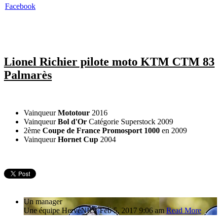
Facebook
Lionel Richier pilote moto KTM CTM 83
Palmarès
Vainqueur
Mototour
2016
Vainqueur
Bol d'Or
Catégorie Superstock 2009
2ème
Coupe de France Promosport 1000
en 2009
Vainqueur
Hornet Cup
2004
Un manager
Une équipe
Hervé
NRV
Feb 5, 2017 9:06 am
Read More