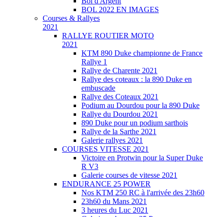
Bol d'Argent
BOL 2022 EN IMAGES
Courses & Rallyes
2021
RALLYE ROUTIER MOTO
2021
KTM 890 Duke championne de France
Rallye 1
Rallye de Charente 2021
Rallye des coteaux : la 890 Duke en
embuscade
Rallye des Coteaux 2021
Podium au Dourdou pour la 890 Duke
Rallye du Dourdou 2021
890 Duke pour un podium sarthois
Rallye de la Sarthe 2021
Galerie rallyes 2021
COURSES VITESSE 2021
Victoire en Protwin pour la Super Duke
R V3
Galerie courses de vitesse 2021
ENDURANCE 25 POWER
Nos KTM 250 RC à l'arrivée des 23h60
23h60 du Mans 2021
3 heures du Luc 2021