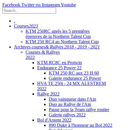
Facebook
Twitter
rss
Instagram
Youtube
.
Courses
2023
KTM 250RC après les 5 premières
épreuves de la Northern Talent Cup
KTM 250 RC4 au Northern Talent Cup
Archives courses
& Rallyes 2018 - 2019 - 2021
Courses & Rallyes
2022
KTM RC8C en Protwin
Endurance 25 Power 22
KTM 250 RC aux 23 H 60
Galerie endurance 25 Power
HVA TE 250i - 24 MX ALESTREM
2022
Rallye 2022
Duo vainqueur dans l'Ain
Duo au Rallye de l'Ain
Pause pour la Team rallye routier
Galerie rallyes 2022
Bol d'Argent 2022
890 Duke à l'honneur au Bol 2022