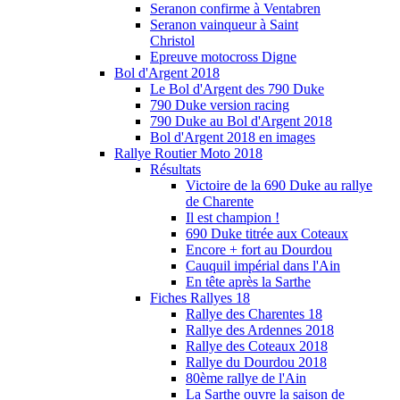
Seranon confirme à Ventabren
Seranon vainqueur à Saint
Christol
Epreuve motocross Digne
Bol d'Argent 2018
Le Bol d'Argent des 790 Duke
790 Duke version racing
790 Duke au Bol d'Argent 2018
Bol d'Argent 2018 en images
Rallye Routier Moto 2018
Résultats
Victoire de la 690 Duke au rallye
de Charente
Il est champion !
690 Duke titrée aux Coteaux
Encore + fort au Dourdou
Cauquil impérial dans l'Ain
En tête après la Sarthe
Fiches Rallyes 18
Rallye des Charentes 18
Rallye des Ardennes 2018
Rallye des Coteaux 2018
Rallye du Dourdou 2018
80ème rallye de l'Ain
La Sarthe ouvre la saison de