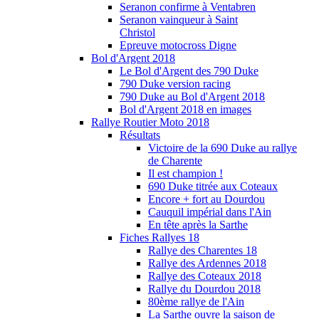
Seranon confirme à Ventabren
Seranon vainqueur à Saint
Christol
Epreuve motocross Digne
Bol d'Argent 2018
Le Bol d'Argent des 790 Duke
790 Duke version racing
790 Duke au Bol d'Argent 2018
Bol d'Argent 2018 en images
Rallye Routier Moto 2018
Résultats
Victoire de la 690 Duke au rallye
de Charente
Il est champion !
690 Duke titrée aux Coteaux
Encore + fort au Dourdou
Cauquil impérial dans l'Ain
En tête après la Sarthe
Fiches Rallyes 18
Rallye des Charentes 18
Rallye des Ardennes 2018
Rallye des Coteaux 2018
Rallye du Dourdou 2018
80ème rallye de l'Ain
La Sarthe ouvre la saison de