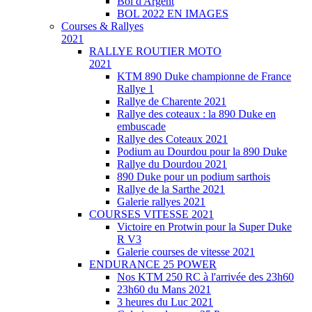
Bol d'Argent
BOL 2022 EN IMAGES
Courses & Rallyes
2021
RALLYE ROUTIER MOTO
2021
KTM 890 Duke championne de France
Rallye 1
Rallye de Charente 2021
Rallye des coteaux : la 890 Duke en
embuscade
Rallye des Coteaux 2021
Podium au Dourdou pour la 890 Duke
Rallye du Dourdou 2021
890 Duke pour un podium sarthois
Rallye de la Sarthe 2021
Galerie rallyes 2021
COURSES VITESSE 2021
Victoire en Protwin pour la Super Duke
R V3
Galerie courses de vitesse 2021
ENDURANCE 25 POWER
Nos KTM 250 RC à l'arrivée des 23h60
23h60 du Mans 2021
3 heures du Luc 2021