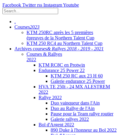
Facebook
Twitter
rss
Instagram
Youtube
.
Courses
2023
KTM 250RC après les 5 premières
épreuves de la Northern Talent Cup
KTM 250 RC4 au Northern Talent Cup
Archives courses
& Rallyes 2018 - 2019 - 2021
Courses & Rallyes
2022
KTM RC8C en Protwin
Endurance 25 Power 22
KTM 250 RC aux 23 H 60
Galerie endurance 25 Power
HVA TE 250i - 24 MX ALESTREM
2022
Rallye 2022
Duo vainqueur dans l'Ain
Duo au Rallye de l'Ain
Pause pour la Team rallye routier
Galerie rallyes 2022
Bol d'Argent 2022
890 Duke à l'honneur au Bol 2022