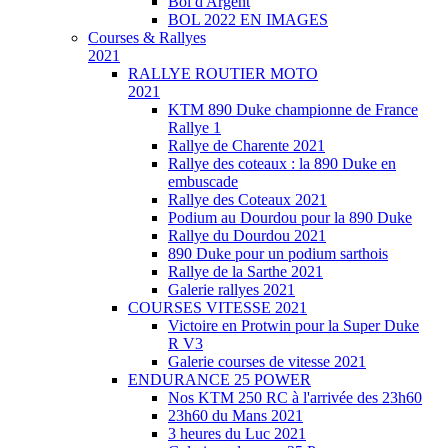
Bol d'Argent
BOL 2022 EN IMAGES
Courses & Rallyes
2021
RALLYE ROUTIER MOTO
2021
KTM 890 Duke championne de France
Rallye 1
Rallye de Charente 2021
Rallye des coteaux : la 890 Duke en
embuscade
Rallye des Coteaux 2021
Podium au Dourdou pour la 890 Duke
Rallye du Dourdou 2021
890 Duke pour un podium sarthois
Rallye de la Sarthe 2021
Galerie rallyes 2021
COURSES VITESSE 2021
Victoire en Protwin pour la Super Duke
R V3
Galerie courses de vitesse 2021
ENDURANCE 25 POWER
Nos KTM 250 RC à l'arrivée des 23h60
23h60 du Mans 2021
3 heures du Luc 2021