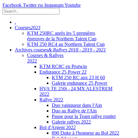
Facebook
Twitter
rss
Instagram
Youtube
.
Courses
2023
KTM 250RC après les 5 premières
épreuves de la Northern Talent Cup
KTM 250 RC4 au Northern Talent Cup
Archives courses
& Rallyes 2018 - 2019 - 2021
Courses & Rallyes
2022
KTM RC8C en Protwin
Endurance 25 Power 22
KTM 250 RC aux 23 H 60
Galerie endurance 25 Power
HVA TE 250i - 24 MX ALESTREM
2022
Rallye 2022
Duo vainqueur dans l'Ain
Duo au Rallye de l'Ain
Pause pour la Team rallye routier
Galerie rallyes 2022
Bol d'Argent 2022
890 Duke à l'honneur au Bol 2022