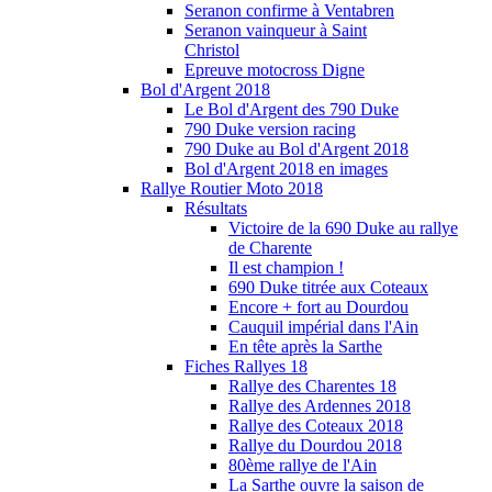
Seranon confirme à Ventabren
Seranon vainqueur à Saint
Christol
Epreuve motocross Digne
Bol d'Argent 2018
Le Bol d'Argent des 790 Duke
790 Duke version racing
790 Duke au Bol d'Argent 2018
Bol d'Argent 2018 en images
Rallye Routier Moto 2018
Résultats
Victoire de la 690 Duke au rallye
de Charente
Il est champion !
690 Duke titrée aux Coteaux
Encore + fort au Dourdou
Cauquil impérial dans l'Ain
En tête après la Sarthe
Fiches Rallyes 18
Rallye des Charentes 18
Rallye des Ardennes 2018
Rallye des Coteaux 2018
Rallye du Dourdou 2018
80ème rallye de l'Ain
La Sarthe ouvre la saison de