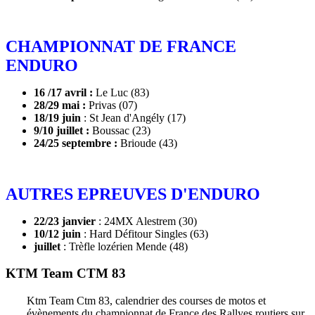
CHAMPIONNAT DE FRANCE
ENDURO
16 /17 avril :
Le Luc (83)
28/29 mai :
Privas (07)
18/19 juin
: St Jean d'Angély (17)
9/10 juillet :
Boussac (23)
24/25 septembre :
Brioude (43)
AUTRES EPREUVES D'ENDURO
22/23 janvier
: 24MX Alestrem (30)
10/12 juin
: Hard Défitour Singles (63)
juillet
: Trèfle lozérien Mende (48)
KTM Team CTM 83
Ktm Team Ctm 83, calendrier des courses de motos et
évènements du championnat de France des Rallyes routiers sur