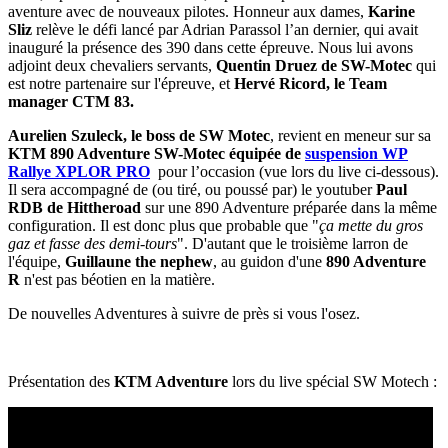
aventure avec de nouveaux pilotes. Honneur aux dames,
Karine
Sliz
relève le défi lancé par Adrian Parassol l’an dernier, qui avait
inauguré la présence des 390 dans cette épreuve. Nous lui avons
adjoint deux chevaliers servants,
Quentin Druez de SW-Motec
qui
est notre partenaire sur l'épreuve, et
Hervé Ricord, le Team
manager CTM 83.
Aurelien Szuleck, le boss de SW Motec
, revient en meneur sur sa
KTM 890 Adventure SW-Motec équipée de
suspension WP
Rallye XPLOR PRO
pour l’occasion (vue lors du live ci-dessous).
Il sera accompagné de (ou tiré, ou poussé par) le youtuber
Paul
RDB de Hittheroad
sur une 890 Adventure préparée dans la même
configuration. Il est donc plus que probable que "
ça mette du gros
gaz et fasse des demi-tours
". D'autant que le troisième larron de
l'équipe,
Guillaune the nephew
, au guidon d'une
890 Adventure
R
n'est pas béotien en la matière.
De nouvelles Adventures à suivre de près si vous l'osez.
Présentation des
KTM Adventure
lors du live spécial SW Motech :