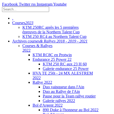
Facebook
Twitter
rss
Instagram
Youtube
.
Courses
2023
KTM 250RC après les 5 premières
épreuves de la Northern Talent Cup
KTM 250 RC4 au Northern Talent Cup
Archives courses
& Rallyes 2018 - 2019 - 2021
Courses & Rallyes
2022
KTM RC8C en Protwin
Endurance 25 Power 22
KTM 250 RC aux 23 H 60
Galerie endurance 25 Power
HVA TE 250i - 24 MX ALESTREM
2022
Rallye 2022
Duo vainqueur dans l'Ain
Duo au Rallye de l'Ain
Pause pour la Team rallye routier
Galerie rallyes 2022
Bol d'Argent 2022
890 Duke à l'honneur au Bol 2022