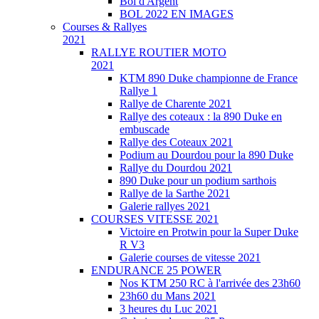
Bol d'Argent
BOL 2022 EN IMAGES
Courses & Rallyes
2021
RALLYE ROUTIER MOTO
2021
KTM 890 Duke championne de France
Rallye 1
Rallye de Charente 2021
Rallye des coteaux : la 890 Duke en
embuscade
Rallye des Coteaux 2021
Podium au Dourdou pour la 890 Duke
Rallye du Dourdou 2021
890 Duke pour un podium sarthois
Rallye de la Sarthe 2021
Galerie rallyes 2021
COURSES VITESSE 2021
Victoire en Protwin pour la Super Duke
R V3
Galerie courses de vitesse 2021
ENDURANCE 25 POWER
Nos KTM 250 RC à l'arrivée des 23h60
23h60 du Mans 2021
3 heures du Luc 2021