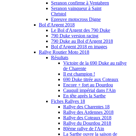
Seranon confirme à Ventabren
Seranon vainqueur à Saint
Christol
Epreuve motocross Digne
Bol d'Argent 2018
Le Bol d'Argent des 790 Duke
790 Duke version racing
790 Duke au Bol d'Argent 2018
Bol d'Argent 2018 en images
Rallye Routier Moto 2018
Résultats
Victoire de la 690 Duke au rallye
de Charente
Il est champion !
690 Duke titrée aux Coteaux
Encore + fort au Dourdou
Cauquil impérial dans l'Ain
En tête après la Sarthe
Fiches Rallyes 18
Rallye des Charentes 18
Rallye des Ardennes 2018
Rallye des Coteaux 2018
Rallye du Dourdou 2018
80ème rallye de l'Ain
La Sarthe ouvre la saison de