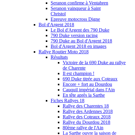
Seranon confirme à Ventabren
Seranon vainqueur à Saint
Christol
Epreuve motocross Digne
Bol d'Argent 2018
Le Bol d'Argent des 790 Duke
790 Duke version racing
790 Duke au Bol d'Argent 2018
Bol d'Argent 2018 en images
Rallye Routier Moto 2018
Résultats
Victoire de la 690 Duke au rallye
de Charente
Il est champion !
690 Duke titrée aux Coteaux
Encore + fort au Dourdou
Cauquil impérial dans l'Ain
En tête après la Sarthe
Fiches Rallyes 18
Rallye des Charentes 18
Rallye des Ardennes 2018
Rallye des Coteaux 2018
Rallye du Dourdou 2018
80ème rallye de l'Ain
La Sarthe ouvre la saison de