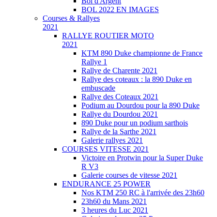
Bol d'Argent
BOL 2022 EN IMAGES
Courses & Rallyes
2021
RALLYE ROUTIER MOTO
2021
KTM 890 Duke championne de France
Rallye 1
Rallye de Charente 2021
Rallye des coteaux : la 890 Duke en
embuscade
Rallye des Coteaux 2021
Podium au Dourdou pour la 890 Duke
Rallye du Dourdou 2021
890 Duke pour un podium sarthois
Rallye de la Sarthe 2021
Galerie rallyes 2021
COURSES VITESSE 2021
Victoire en Protwin pour la Super Duke
R V3
Galerie courses de vitesse 2021
ENDURANCE 25 POWER
Nos KTM 250 RC à l'arrivée des 23h60
23h60 du Mans 2021
3 heures du Luc 2021