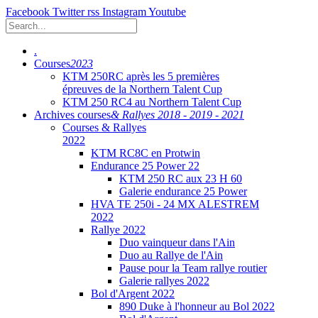
Facebook
Twitter
rss
Instagram
Youtube
.
Courses
2023
KTM 250RC après les 5 premières
épreuves de la Northern Talent Cup
KTM 250 RC4 au Northern Talent Cup
Archives courses
& Rallyes 2018 - 2019 - 2021
Courses & Rallyes
2022
KTM RC8C en Protwin
Endurance 25 Power 22
KTM 250 RC aux 23 H 60
Galerie endurance 25 Power
HVA TE 250i - 24 MX ALESTREM
2022
Rallye 2022
Duo vainqueur dans l'Ain
Duo au Rallye de l'Ain
Pause pour la Team rallye routier
Galerie rallyes 2022
Bol d'Argent 2022
890 Duke à l'honneur au Bol 2022