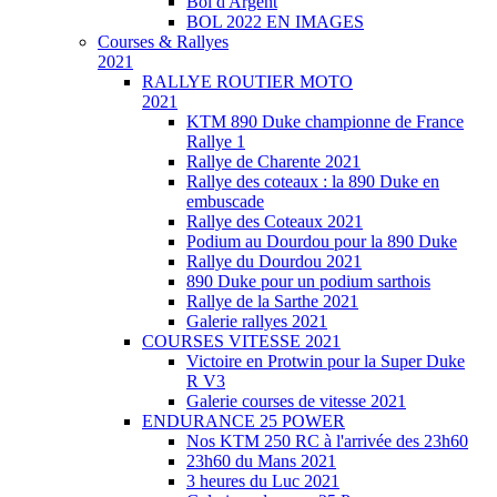
Bol d'Argent
BOL 2022 EN IMAGES
Courses & Rallyes
2021
RALLYE ROUTIER MOTO
2021
KTM 890 Duke championne de France
Rallye 1
Rallye de Charente 2021
Rallye des coteaux : la 890 Duke en
embuscade
Rallye des Coteaux 2021
Podium au Dourdou pour la 890 Duke
Rallye du Dourdou 2021
890 Duke pour un podium sarthois
Rallye de la Sarthe 2021
Galerie rallyes 2021
COURSES VITESSE 2021
Victoire en Protwin pour la Super Duke
R V3
Galerie courses de vitesse 2021
ENDURANCE 25 POWER
Nos KTM 250 RC à l'arrivée des 23h60
23h60 du Mans 2021
3 heures du Luc 2021