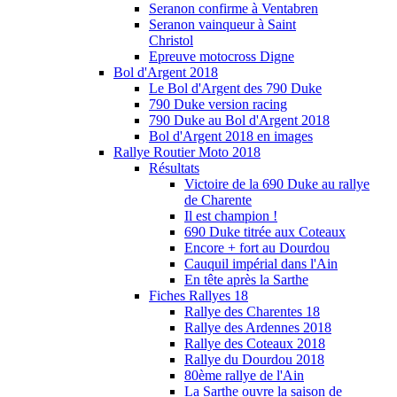
Seranon confirme à Ventabren
Seranon vainqueur à Saint
Christol
Epreuve motocross Digne
Bol d'Argent 2018
Le Bol d'Argent des 790 Duke
790 Duke version racing
790 Duke au Bol d'Argent 2018
Bol d'Argent 2018 en images
Rallye Routier Moto 2018
Résultats
Victoire de la 690 Duke au rallye
de Charente
Il est champion !
690 Duke titrée aux Coteaux
Encore + fort au Dourdou
Cauquil impérial dans l'Ain
En tête après la Sarthe
Fiches Rallyes 18
Rallye des Charentes 18
Rallye des Ardennes 2018
Rallye des Coteaux 2018
Rallye du Dourdou 2018
80ème rallye de l'Ain
La Sarthe ouvre la saison de