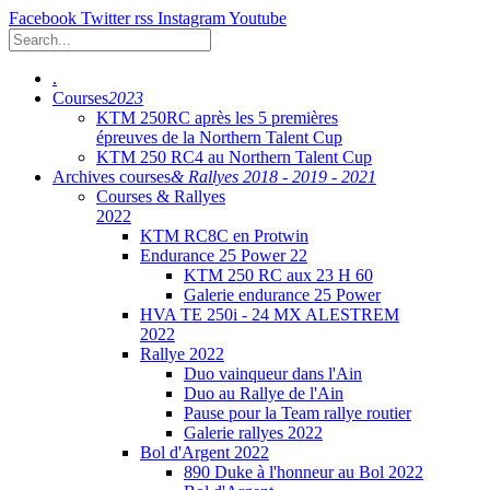
Facebook
Twitter
rss
Instagram
Youtube
.
Courses
2023
KTM 250RC après les 5 premières
épreuves de la Northern Talent Cup
KTM 250 RC4 au Northern Talent Cup
Archives courses
& Rallyes 2018 - 2019 - 2021
Courses & Rallyes
2022
KTM RC8C en Protwin
Endurance 25 Power 22
KTM 250 RC aux 23 H 60
Galerie endurance 25 Power
HVA TE 250i - 24 MX ALESTREM
2022
Rallye 2022
Duo vainqueur dans l'Ain
Duo au Rallye de l'Ain
Pause pour la Team rallye routier
Galerie rallyes 2022
Bol d'Argent 2022
890 Duke à l'honneur au Bol 2022