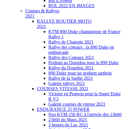
Bol d'Argent
BOL 2022 EN IMAGES
Courses & Rallyes
2021
RALLYE ROUTIER MOTO
2021
KTM 890 Duke championne de France
Rallye 1
Rallye de Charente 2021
Rallye des coteaux : la 890 Duke en
embuscade
Rallye des Coteaux 2021
Podium au Dourdou pour la 890 Duke
Rallye du Dourdou 2021
890 Duke pour un podium sarthois
Rallye de la Sarthe 2021
Galerie rallyes 2021
COURSES VITESSE 2021
Victoire en Protwin pour la Super Duke
R V3
Galerie courses de vitesse 2021
ENDURANCE 25 POWER
Nos KTM 250 RC à l'arrivée des 23h60
23h60 du Mans 2021
3 heures du Luc 2021