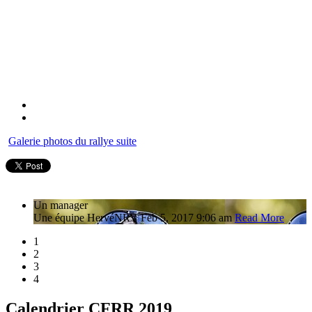
Galerie photos du rallye suite
Un manager
Une équipe
Hervé
NRV
Feb 5, 2017 9:06 am
Read More
1
2
3
4
Calendrier CFRR 2019