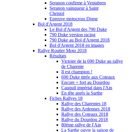
Seranon confirme à Ventabren
Seranon vainqueur à Saint
Christol
Epreuve motocross Digne
Bol d'Argent 2018
Le Bol d'Argent des 790 Duke
790 Duke version racing
790 Duke au Bol d'Argent 2018
Bol d'Argent 2018 en images
Rallye Routier Moto 2018
Résultats
Victoire de la 690 Duke au rallye
de Charente
Il est champion !
690 Duke titrée aux Coteaux
Encore + fort au Dourdou
Cauquil impérial dans l'Ain
En tête après la Sarthe
Fiches Rallyes 18
Rallye des Charentes 18
Rallye des Ardennes 2018
Rallye des Coteaux 2018
Rallye du Dourdou 2018
80ème rallye de l'Ain
La Sarthe ouvre la saison de