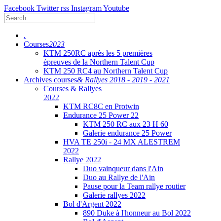
Facebook
Twitter
rss
Instagram
Youtube
.
Courses
2023
KTM 250RC après les 5 premières
épreuves de la Northern Talent Cup
KTM 250 RC4 au Northern Talent Cup
Archives courses
& Rallyes 2018 - 2019 - 2021
Courses & Rallyes
2022
KTM RC8C en Protwin
Endurance 25 Power 22
KTM 250 RC aux 23 H 60
Galerie endurance 25 Power
HVA TE 250i - 24 MX ALESTREM
2022
Rallye 2022
Duo vainqueur dans l'Ain
Duo au Rallye de l'Ain
Pause pour la Team rallye routier
Galerie rallyes 2022
Bol d'Argent 2022
890 Duke à l'honneur au Bol 2022